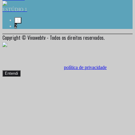
ESTÚDIO 1
1
2
Copyright © Vivawebtv - Todos os direitos reservados.
Nosso site usa cookies e outras tecnologias para que nós e nossos
parceiros possamos lembrar de você e entender como você usa o
site. Ao continuar a navegação neste site será considerado como
consentimento implícito à nossa
política de privacidade
.
Entendi