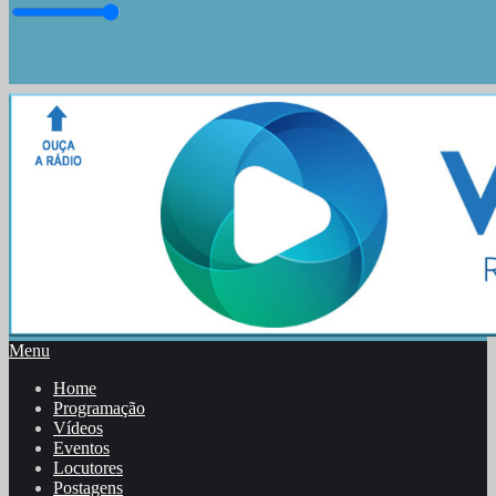
Menu
Home
Programação
Vídeos
Eventos
Locutores
Postagens