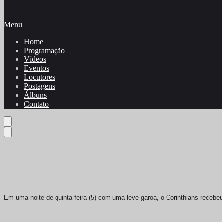
Menu
Home
Programação
Vídeos
Eventos
Locutores
Postagens
Álbuns
Contato
CORINTHIANS 3 X 0 CAPIV
Publicada em 06/02/2026 00:11
Em uma noite de quinta-feira (5) com uma leve garoa, o Corinthians receb