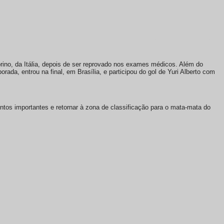
oblemas na emissão de seu passaporte e segue impossibilitado de deixar
rino, da Itália, depois de ser reprovado nos exames médicos. Além do
orada, entrou na final, em Brasília, e participou do gol de Yuri Alberto com
pontos importantes e retornar à zona de classificação para o mata-mata do