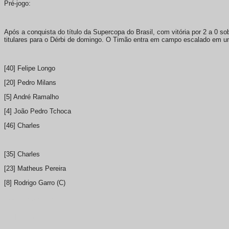
Pré-jogo:
Após a conquista do título da Supercopa do Brasil, com vitória por 2 a 0 so
titulares para o Dérbi de domingo. O Timão entra em campo escalado em u
[40] Felipe Longo
[20] Pedro Milans
[5] André Ramalho
[4] João Pedro Tchoca
[46] Charles
[35] Charles
[23] Matheus Pereira
[8] Rodrigo Garro (C)
[37] Kaio César
[11] Vitinho