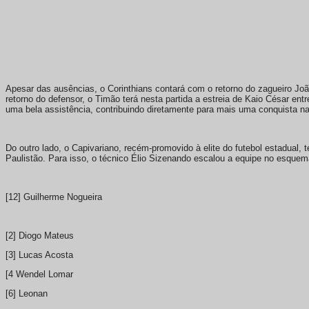
[56] Gui Negão
Para esta partida, o treinador da equipe da capital terá quatro desfal
a Venezuela, além de Cacá, Hugo Souza e André Carrillo, que não fora
Apesar das ausências, o Corinthians contará com o retorno do zagueiro Jo
retorno do defensor, o Timão terá nesta partida a estreia de Kaio César entre
uma bela assistência, contribuindo diretamente para mais uma conquista nac
Do outro lado, o Capivariano, recém-promovido à elite do futebol estadual, 
Paulistão. Para isso, o técnico Élio Sizenando escalou a equipe no esquem
[12] Guilherme Nogueira
[2] Diogo Mateus
[3] Lucas Acosta
[4 Wendel Lomar
[6] Leonan