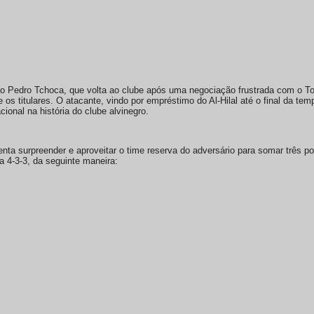
ques: José Martínez, que ainda não se reapresentou ao clube devido a pr
m relacionados pela comissão técnica para o confronto desta noite.
ão Pedro Tchoca, que volta ao clube após uma negociação frustrada com o To
 os titulares. O atacante, vindo por empréstimo do Al-Hilal até o final da temp
ional na história do clube alvinegro.
tenta surpreender e aproveitar o time reserva do adversário para somar três 
a 4-3-3, da seguinte maneira: