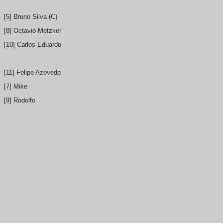
[5] Bruno Silva (C)
[8] Octavio Metzker
[10] Carlos Eduardo
[11] Felipe Azevedo
[7] Mike
[9] Rodolfo
Opinião pós-jogo:
Vindo de um título nacional e com time poupado visando o clássico de
arrastados, que parecem não ter fim. E, durante boa parte da partida, 
O time da casa começou bem, criando principalmente pelo lado direito
atacante sentiu dores na coxa e precisou ser substituído. Com ele, 
passes errados, pouca criatividade, especialmente pela ausência de R