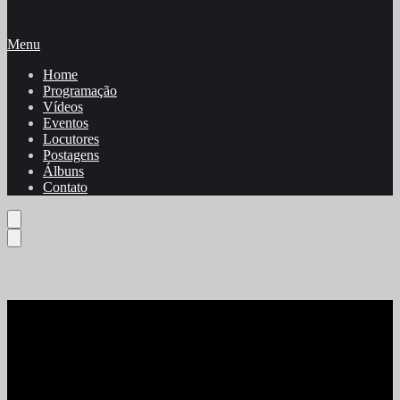
Menu
Home
Programação
Vídeos
Eventos
Locutores
Postagens
Álbuns
Contato
COPA CBE PAULISTANA - SPARTA 0 X 8 ADPM