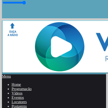
Menu
Home
Programação
Vídeos
Eventos
Locutores
Postagens