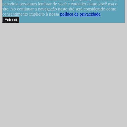
parceiros possamos lembrar de você e entender como você usa o
site. Ao continuar a navegação neste site será considerado como
consentimento implícito à nossa
política de privacidade
.
Entendi