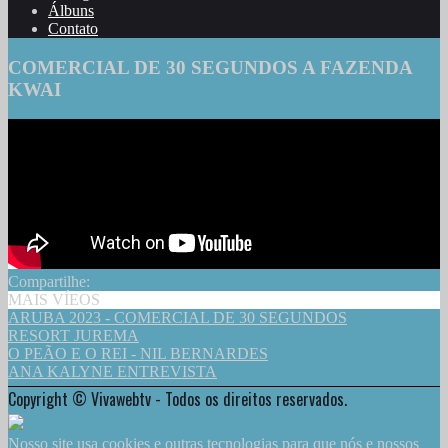
Álbuns
Contato
COMERCIAL DE 30 SEGUNDOS A FAZENDA
KWAI
Compartilhe:
MAIS VÍEOS
ARUBA 2023 - COMERCIAL DE 30 SEGUNDOS
RESORT JUREMA
O PEÃO E O REI - NIL BERNARDES
ANA KALYNE ENTREVISTA
Copyright © Vivawebtv - Todos os direitos reservados.
Nosso site usa cookies e outras tecnologias para que nós e nossos