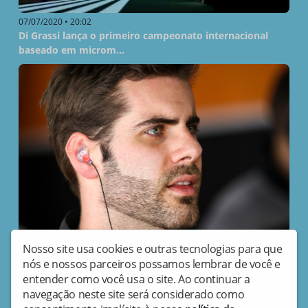
07/07/2020 • 20:02
Di Grassi lança o primeiro campeonato internacional
baseado em microm...
Nosso site usa cookies e outras tecnologias para que
01/07/2020 • 12:39
nós e nossos parceiros possamos lembrar de você e
Após longa espera, Guilherme Samaia faz sua estreia na
entender como você usa o site. Ao continuar a
Fórmula 2
navegação neste site será considerado como