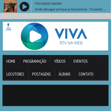
TOCANDO AGORA
Ando devagar porque ja tive pressa - Tocando em Frente - Almir Sater
HOME
PROGRAMAÇÃO
VÍDEOS
EVENTOS
LOCUTORES
POSTAGENS
ÁLBUNS
CONTATO