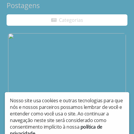
Postagens
Categorias
Nosso site usa cookies e outras tecnologias para que
nós e nossos parceiros possamos lembrar de você e
entender como você usa o site. Ao continuar a
03/04/2023 • 17:59
navegação neste site será considerado como
MotoE: Granado bate recorde e lidera o primeiro dos
consentimento implícito à nossa
política de
três dias de test...
privacidade
.